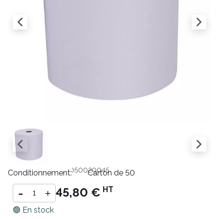
Référence :
BT057C050020045
Conditionnement:
Carton de 50
-
HT
45,80 €
+
🟢 En stock