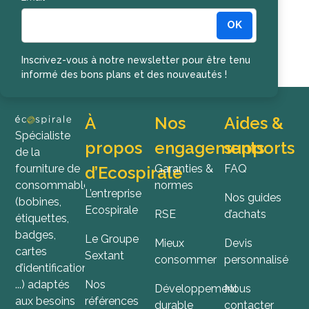
OK
Inscription à la newsletter
Inscrivez-vous à notre newsletter pour être tenu
informé des bons plans et des nouveautés !
À
Nos
Aides &
Spécialiste
propos
engagements
supports
de la
fourniture de
Garanties &
FAQ
d’Ecospirale
consommables
normes
L’entreprise
Nos guides
(bobines,
Ecospirale
RSE
d’achats
étiquettes,
badges,
Le Groupe
Mieux
Devis
cartes
Sextant
consommer
personnalisé
d’identification,
...) adaptés
Nos
Développement
Nous
aux besoins
références
durable
contacter