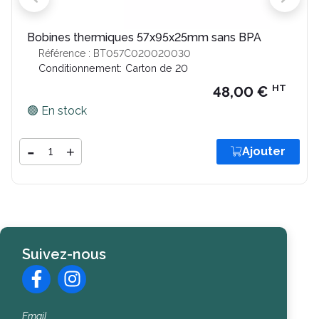
Bobines thermiques 57x95x25mm sans BPA
Référence : BT057C020020030
Conditionnement:
Carton de 20
HT
48,00 €
🟢 En stock
Quantité
-
+
Ajouter
Ajouter
Suivez-nous
Email