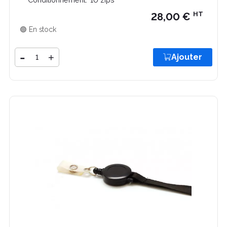
HT
28,00 €
🟢 En stock
Quantité
-
+
Ajouter