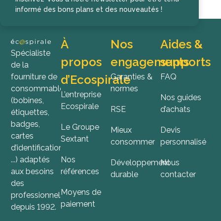
informé des bons plans et des nouveautés !
À
Nos
Aides &
Spécialiste
propos
engagements
supports
de la
fourniture de
Garanties &
FAQ
d’Ecospirale
consommables
normes
L’entreprise
Nos guides
(bobines,
Ecospirale
RSE
d’achats
étiquettes,
badges,
Le Groupe
Mieux
Devis
cartes
Sextant
consommer
personnalisé
d’identification,
...) adaptés
Nos
Développement
Nous
aux besoins
références
durable
contacter
des
Moyens de
professionnels
paiement
depuis 1992.