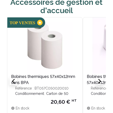
Accessoires de gestion et
d'accueil
Bobines thermiques 57x40x12mm
Bobines ther
sans BPA
57x40x12mm 
Référence : BT057C050020010
Référence :
Conditionnement:
Carton de 50
Conditionnem
HT
20,60 €
🟢 En stock
🟢 En stock