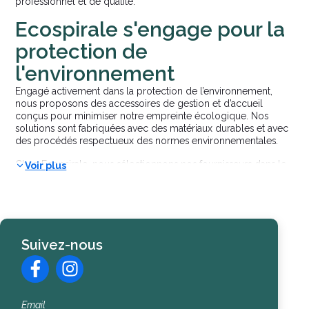
professionnel et de qualité.
Ecospirale s'engage pour la
protection de
l'environnement
Engagé activement dans la protection de l’environnement,
nous proposons des accessoires de gestion et d’accueil
conçus pour minimiser notre empreinte écologique. Nos
solutions sont fabriquées avec des matériaux durables et avec
des procédés respectueux des normes environnementales.
Chez Ecopsirale, nous sélectionnons nos fournisseurs dans le
Voir plus
respect des prescriptions environnementales et nous nous
assurons que leur processus et leurs outils de production
respectent nos propres exigences. Nous mettons un point
d'honneur à allier qualité et respect de l'environnement pour
la construction d’un avenir durable pour tous.
Suivez-nous
Pourquoi choisir les
accessoires de gestion et
d’accueil Ecospirale ?
Email