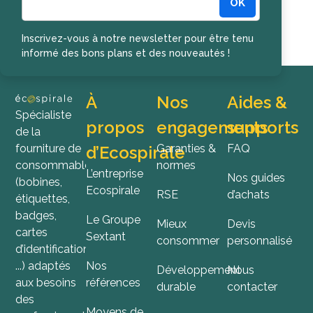
OK
Inscription à la newsletter
Inscrivez-vous à notre newsletter pour être tenu
informé des bons plans et des nouveautés !
À
Nos
Aides &
Spécialiste
propos
engagements
supports
de la
fourniture de
Garanties &
FAQ
d’Ecospirale
consommables
normes
L’entreprise
Nos guides
(bobines,
Ecospirale
RSE
d’achats
étiquettes,
badges,
Le Groupe
Mieux
Devis
cartes
Sextant
consommer
personnalisé
d’identification,
...) adaptés
Nos
Développement
Nous
aux besoins
références
durable
contacter
des
Moyens de