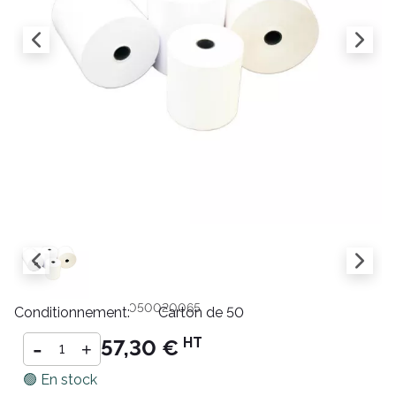
Référence :
BT080C050020065
Conditionnement:
Carton de 50
-
HT
57,30 €
+
🟢 En stock