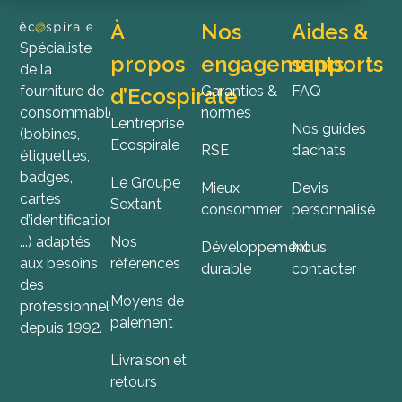
À
Nos
Aides &
Spécialiste
propos
engagements
supports
de la
fourniture de
Garanties &
FAQ
d’Ecospirale
consommables
normes
L’entreprise
Nos guides
(bobines,
Ecospirale
RSE
d’achats
étiquettes,
badges,
Le Groupe
Mieux
Devis
cartes
Sextant
consommer
personnalisé
d’identification,
...) adaptés
Nos
Développement
Nous
aux besoins
références
durable
contacter
des
Moyens de
professionnels
paiement
depuis 1992.
Livraison et
retours