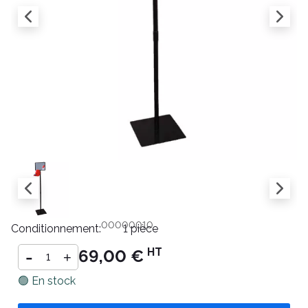
Référence :
DISAT0000000010
Conditionnement:
1 pièce
-
HT
69,00 €
+
🟢 En stock