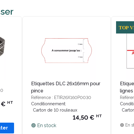
sser
Etiquettes DLC 26x16mm pour
Etiqu
10
pince
lignes
Référence : ETIR26X160P0030
Référe
HT
 €
Conditionnement:
Condit
Carton de 10 rouleaux
Carto
HT
14,50 €
🟢 En stock
🟢 En s
uter