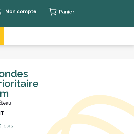
Mon compte
Panier
rondes
rioritaire
mm
2
ouleau
HT
 jours