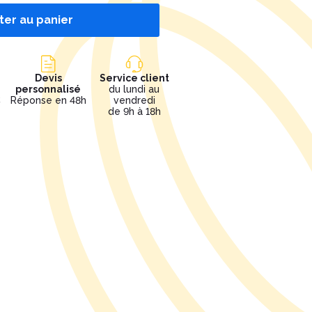
ter au panier
Devis
Service client
personnalisé
du lundi au
€
Réponse en 48h
vendredi
de 9h à 18h