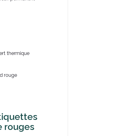
fert thermique
nd rouge
tiquettes
re rouges