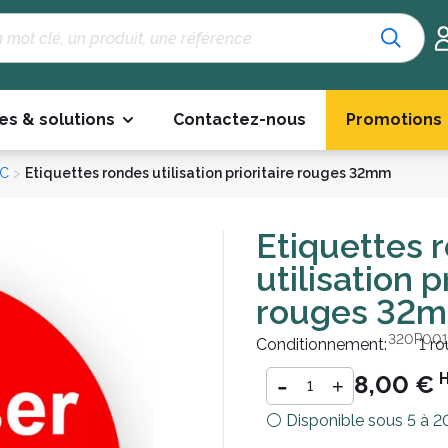
es & solutions
Contactez-nous
Promotions
LC
>
Etiquettes rondes utilisation prioritaire rouges 32mm
Etiquettes 
utilisation p
rouges 32
Référence :
ETIR00D320P001
Conditionnement:
1 r
-
8,00 €
+
⚪ Disponible sous 5 à 20