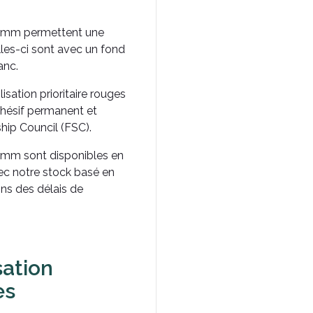
s 32mm permettent une
lles-ci sont avec un fond
anc.
sation prioritaire rouges
dhésif permanent et
ship Council (FSC).
 32mm sont disponibles en
ec notre stock basé en
ons des délais de
sation
les