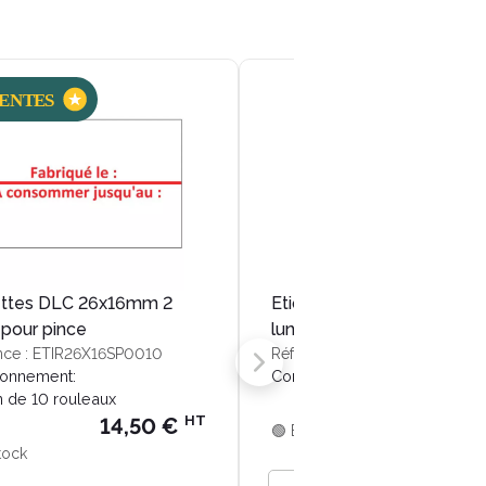
ettes DLC 26x16mm 2
Etiquettes DLC journalière
 pour pince
lundi 29x27mm
nce : ETIR26X16SP0010
Référence : ETIR29X27SR0031
ionnement:
Conditionnement:
1 rouleau
n de 10 rouleaux
1,00
HT
14,50 €
🟢 En stock
tock
Quantité