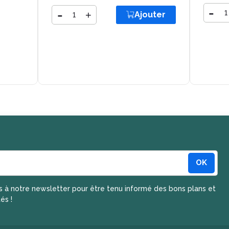
Quantit
-
Quantité
-
+
Ajouter
Ajouter
OK
a newsletter
s à notre newsletter pour être tenu informé des bons plans et
és !