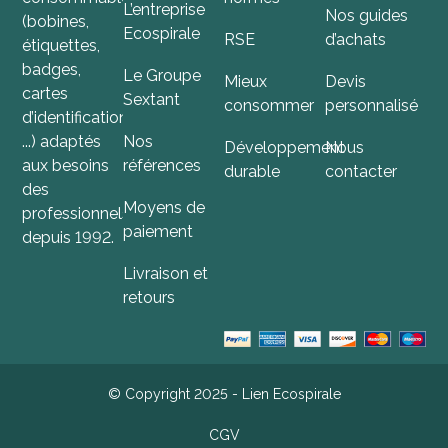
L’entreprise
Nos guides
(bobines,
Ecospirale
RSE
d’achats
étiquettes,
badges,
Le Groupe
Mieux
Devis
cartes
Sextant
consommer
personnalisé
d’identification,
...) adaptés
Nos
Développement
Nous
aux besoins
références
durable
contacter
des
Moyens de
professionnels
paiement
depuis 1992.
Livraison et
retours
© Copyright 2025 - Lien Ecospirale
CGV