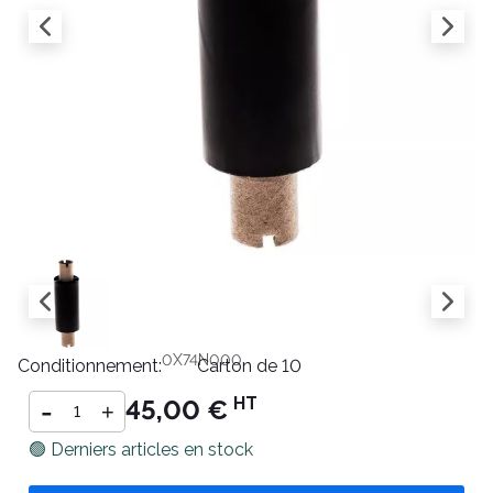
Référence :
RCZEB110X74N000
Conditionnement:
Carton de 10
-
HT
45,00 €
+
🟢 Derniers articles en stock