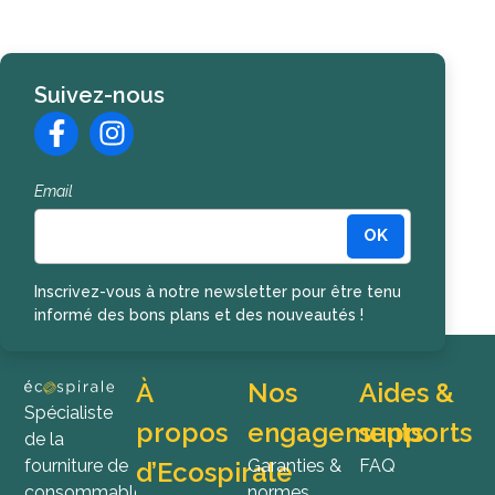
Suivez-nous
Email
OK
Inscription à la newsletter
Inscrivez-vous à notre newsletter pour être tenu
informé des bons plans et des nouveautés !
À
Nos
Aides &
Spécialiste
propos
engagements
supports
de la
fourniture de
Garanties &
FAQ
d’Ecospirale
consommables
normes