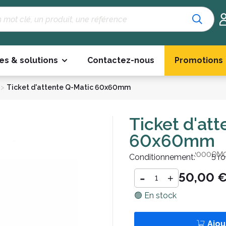
es & solutions
Contactez-nous
Promotions
>
Ticket d'attente Q-Matic 60x60mm
Ticket d'at
60x60mm
Référence :
TKTATR2000QM
Conditionnement:
5 r
-
50,00 
+
🟢 En stock
Ajou