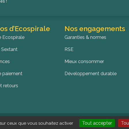
és !
os d’Ecospirale
Nos engagements
e Ecospirale
Garanties & normes
 Sextant
RSE
ences
Mieux consommer
 paiement
Développement durable
t retours
ospirale
CGV
Mentions légales
Données personnelles
Ges
Tout accepter
Tou
 sur ceux que vous souhaitez activer