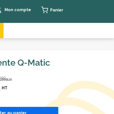
Mon compte
Panier
tente Q-Matic
000
ouleaux
HT
€
ter au panier