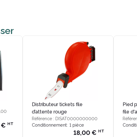
sser
Distributeur tickets file
Pied p
L00
d’attente rouge
file d
Référence : DISAT0000000000
Référe
HT
 €
Conditionnement:
1 pièce
Condit
HT
18,00 €