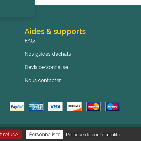
Aides & supports
FAQ
Nos guides d’achats
Devis personnalisé
Nous contacter
tion des cookies
Sitemap
t refuser
Personnaliser
Politique de confidentialité