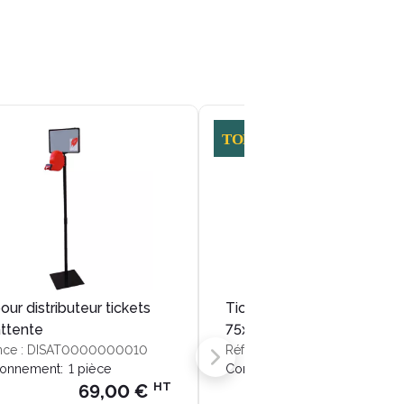
our distributeur tickets
Tickets d'attente rouges
'attente
75x40mm rouleau
nce : DISAT0000000010
Référence : TKTATR200005
ionnement:
1 pièce
Conditionnement:
5 rouleaux
HT
69,00 €
20,00