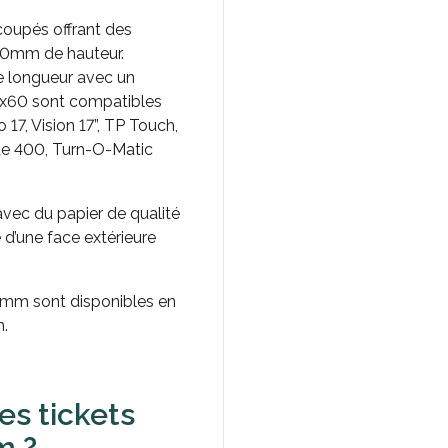
oupés offrant des
60mm de hauteur.
e longueur avec un
0x60 sont compatibles
 17, Vision 17”, TP Touch,
de 400, Turn-O-Matic
avec du papier de qualité
d’une face extérieure
0mm sont disponibles en
n.
es tickets
m ?