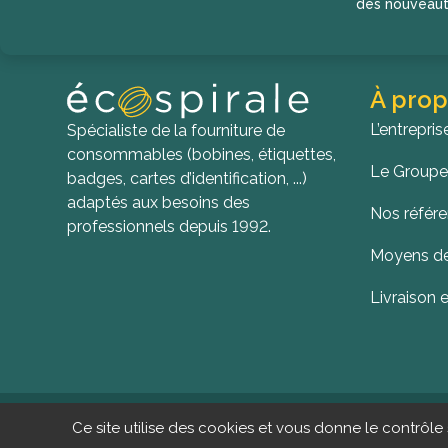
des nouveaut
À prop
L’entrepris
Spécialiste de la fourniture de
consommables (bobines, étiquettes,
Le Groupe
badges, cartes d’identification, ...)
adaptés aux besoins des
Nos référ
professionnels depuis 1992.
Moyens de
Livraison e
© Copyright 2025 - Lien Ec
Ce site utilise des cookies et vous donne le contrôle