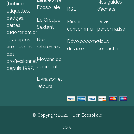
L’entreprise
Nos guides
(bobines,
Ecospirale
RSE
d’achats
étiquettes,
badges,
Le Groupe
Mieux
Devis
cartes
Sextant
consommer
personnalisé
d’identification,
...) adaptés
Nos
Développement
Nous
aux besoins
références
durable
contacter
des
Moyens de
professionnels
paiement
depuis 1992.
Livraison et
retours
© Copyright 2025 - Lien Ecospirale
CGV