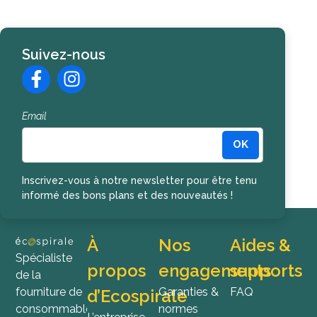
Suivez-nous
Email
OK
Inscription à la newsletter
Inscrivez-vous à notre newsletter pour être tenu
informé des bons plans et des nouveautés !
À
Nos
Aides &
Spécialiste
propos
engagements
supports
de la
fourniture de
Garanties &
FAQ
d’Ecospirale
consommables
normes