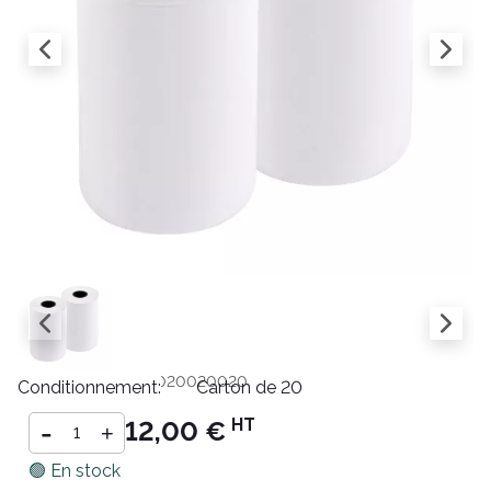
Référence :
BT057C020020020
Conditionnement:
Carton de 20
-
HT
12,00 €
+
🟢 En stock