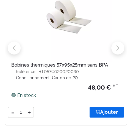
Bobines thermiques 57x95x25mm sans BPA
Référence : BT057C020020030
Conditionnement:
Carton de 20
HT
48,00 €
🟢 En stock
Quantité
-
+
Ajouter
Ajouter